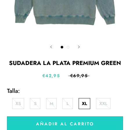
SUDADERA LA PLATA PREMIUM GREEN
€42,95
€69,95
Talla:
XS
S
M
L
XL
XXL
AÑADIR AL CARRITO